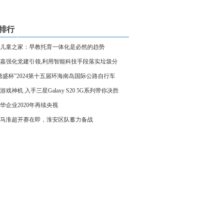
排行
儿童之家：早教托育一体化是必然的趋势
嘉强化党建引领,利用智能科技手段落实垃圾分
德盛杯”2024第十五届环海南岛国际公路自行车
游戏神机 入手三星Galaxy S20 5G系列带你决胜
华企业2020年再续央视
马淮超开赛在即，淮安区队蓄力备战